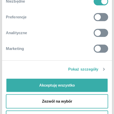
znajdziesz w
Polityce cookies
.
Niezbędne
zgody
View all posts by the author
Preferencje
Analityczne
Marketing
Pokaż szczegóły
Akceptuję wszystko
Zezwól na wybór