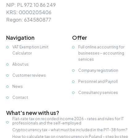
NIP: PL 972 10 86 249
KRS: 0000205406
Regon: 634580877
Navigation
Offer
VAT Exemption Limit
Full online accounting for
Calculator
businesses – accounting
services
About us
Company registration
Customer reviews
Personnel and Payroll
News
Consultancy services
Contact
What's new with us?
Flat-rate tax on recorded income 2026 – rates and rules for IT
professionals and the self-employed
Cryptocurrency tax – what must be included in the PIT-38 form?
How to calculate tax on cryptocurrency in Poland – step by step