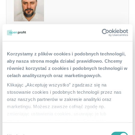
Dominik Stacherski
MANAGING PARTNER AT OPEN PROFIT
Korzystamy z plików cookies i podobnych technologii,
Dominik Stacherski – Managing Partner of Client
aby nasza strona mogła działać prawidłowo. Chcemy
Service Processes at Open Profit Drejling i
również korzystać z cookies i podobnych technologii w
Wspólnicy sp.j. A graduate of the Poznań
celach analitycznych oraz marketingowych.
University of Economics and Business, majoring
Klikając „Akceptuję wszystko” zgadzasz się na
in Accounting and Enterprise Finance. For over
stosowanie cookies i podobnych technologii przez nas
25 years, he has been supporting micro, small,
oraz naszych partnerów w zakresie analityki oraz
and medium-sized enterprises in accounting
marketingu. Możesz zawsze cofnąć zgodę np.
services, business consulting, auditing, and
zmieniając ustawienia cookies, usuwając je lub
controlling. In his daily work, he is responsible for
zmieniając ustawienia przeglądarki. Szczegóły
client service processes, ensuring the highest
stosowania przez nas cookies i podobnych technologii
Wybór
quality of services provided.