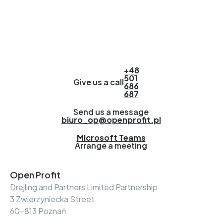
+48
501
Give us a call
686
687
Send us a message
biuro_op@openprofit.pl
Microsoft Teams
Arrange a meeting
Open Profit
Drejling and Partners Limited Partnership.
3 Zwierzyniecka Street
60-813 Poznań