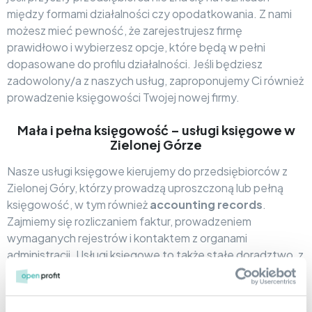
między formami działalności czy opodatkowania. Z nami
możesz mieć pewność, że zarejestrujesz firmę
prawidłowo i wybierzesz opcje, które będą w pełni
dopasowane do profilu działalności. Jeśli będziesz
zadowolony/a z naszych usług, zaproponujemy Ci również
prowadzenie księgowości Twojej nowej firmy.
Mała i pełna księgowość – usługi księgowe w
Zielonej Górze
Nasze usługi księgowe kierujemy do przedsiębiorców z
Zielonej Góry, którzy prowadzą uproszczoną lub pełną
księgowość, w tym również
accounting records
.
Zajmiemy się rozliczaniem faktur, prowadzeniem
wymaganych rejestrów i kontaktem z organami
administracji. Usługi księgowe to także stałe doradztwo, z
którego możesz korzystać przez cały okres trwania
współpracy. Z
Open Profit
Twoja księgowość jest w
dobrych rękach!