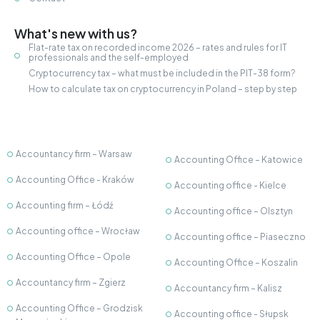
What's new with us?
Flat-rate tax on recorded income 2026 – rates and rules for IT
professionals and the self-employed
Cryptocurrency tax – what must be included in the PIT-38 form?
How to calculate tax on cryptocurrency in Poland – step by step
Accountancy firm – Warsaw
Accounting Office – Katowice
Accounting Office - Kraków
Accounting office - Kielce
Accounting firm – Łódź
Accounting office – Olsztyn
Accounting office – Wrocław
Accounting office – Piaseczno
Accounting Office – Opole
Accounting Office – Koszalin
Accountancy firm – Zgierz
Accountancy firm – Kalisz
Accounting Office – Grodzisk
Accounting office - Słupsk