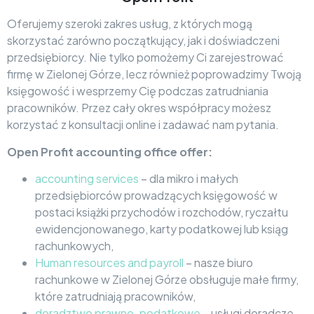
Oferujemy szeroki zakres usług, z których mogą
skorzystać zarówno początkujący, jak i doświadczeni
przedsiębiorcy. Nie tylko pomożemy Ci zarejestrować
firmę w Zielonej Górze, lecz również poprowadzimy Twoją
księgowość i wesprzemy Cię podczas zatrudniania
pracowników. Przez cały okres współpracy możesz
korzystać z konsultacji online i zadawać nam pytania.
Open Profit accounting office offer:
accounting services
– dla mikro i małych
przedsiębiorców prowadzących księgowość w
postaci książki przychodów i rozchodów, ryczałtu
ewidencjonowanego, karty podatkowej lub ksiąg
rachunkowych,
Human resources and payroll
– nasze biuro
rachunkowe w Zielonej Górze obsługuje małe firmy,
które zatrudniają pracowników,
doradztwo prawno-podatkowe
– usługi doradcze