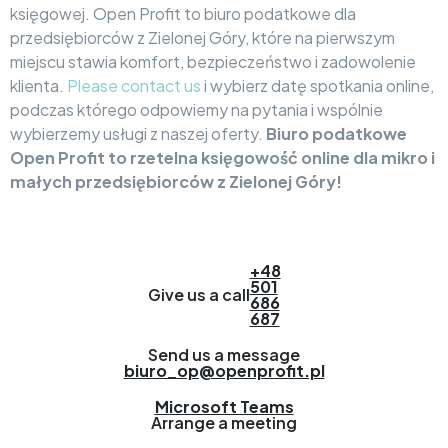
księgowej. Open Profit to biuro podatkowe dla
przedsiębiorców z Zielonej Góry, które na pierwszym
miejscu stawia komfort, bezpieczeństwo i zadowolenie
klienta.
Please contact us
i wybierz datę spotkania online,
podczas którego odpowiemy na pytania i wspólnie
wybierzemy usługi z naszej oferty.
Biuro podatkowe
Open Profit to rzetelna księgowość online dla mikro i
małych przedsiębiorców z Zielonej Góry!
+48
501
Give us a call
686
687
Send us a message
biuro_op@openprofit.pl
Microsoft Teams
Arrange a meeting