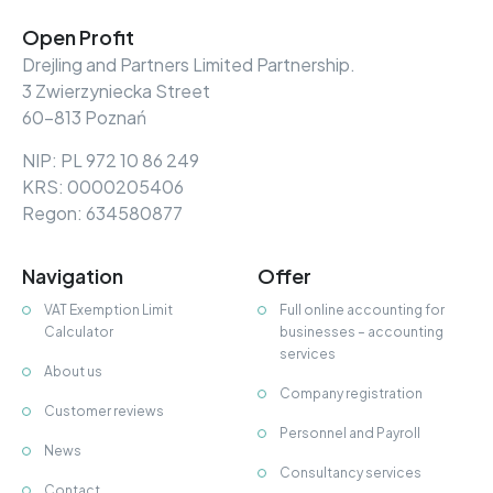
Open Profit
Drejling and Partners Limited Partnership.
3 Zwierzyniecka Street
60-813 Poznań
NIP: PL 972 10 86 249
KRS: 0000205406
Regon: 634580877
Navigation
Offer
VAT Exemption Limit
Full online accounting for
Calculator
businesses – accounting
services
About us
Company registration
Customer reviews
Personnel and Payroll
News
Consultancy services
Contact