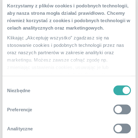
Korzystamy z plików cookies i podobnych technologii,
Kadry i płace dla firm z Zielonej Góry
aby nasza strona mogła działać prawidłowo. Chcemy
również korzystać z cookies i podobnych technologii w
Obsługujemy przedsiębiorstwa zatrudniające
celach analitycznych oraz marketingowych.
pracowników, które szukają profesjonalnego wsparcia w
zakresie kadr i płac. Biuro rachunkowe Open Profit
Klikając „Akceptuję wszystko” zgadzasz się na
obsługuje klientów z Zielonej Góry w następujących
stosowanie cookies i podobnych technologii przez nas
sprawach: wybór formy zatrudnienia pracowników,
oraz naszych partnerów w zakresie analityki oraz
prowadzenie elektronicznych teczek osobowych,
marketingu. Możesz zawsze cofnąć zgodę np.
przygotowywanie list płac, naliczanie wynagrodzeń,
zmieniając ustawienia cookies, usuwając je lub
dostarczanie gotowych wzorów umów, wysyłanie
zmieniając ustawienia przeglądarki. Szczegóły
deklaracji ZUS i PIT.
stosowania przez nas cookies i podobnych technologii
Wybór
znajdziesz w
Polityce cookies
.
Niezbędne
zgody
Księgowość online w Zielonej Górze – dlaczego
warto?
Preferencje
Choć tradycyjne biura księgowe wciąż cieszą się
popularnością wśród Polaków, coraz więcej
Analityczne
przedsiębiorców decyduje się na księgowość online.
Zielona Góra jest miastem, w którym z naszej oferty