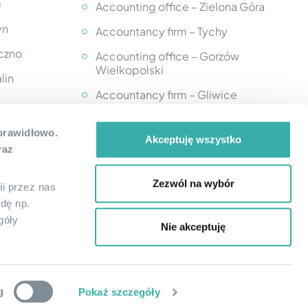
e
Accounting office – Zielona Góra
yn
Accountancy firm – Tychy
eczno
Accounting office – Gorzów
Wielkopolski
lin
Accountancy firm – Gliwice
Accounting office - Kutno
k
 prawidłowo.
Akceptuję wszystko
Accountancy firm – Krosno
raz
Accounting Office - Płock
Zezwól na wybór
ii przez nas
w
Accounting Office – Nowy Dwór
dę np.
Mazowiecki
góły
Nie akceptuję
zów
g
Pokaż szczegóły