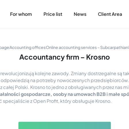
For whom
Price list
News
Client Area
page
Accounting offices
Online accounting services – Subcarpathian
Accountancy firm – Krosno
 rewolucjonizują kolejne zawody. Zmiany dostrzegalne są ta
st odpowiedzią na potrzeby nowoczesnych przedsiębiorców.
z całej Polski. Krosno to jedno z obsługiwanych przez nas mi
łalności gospodarcze, osoby na umowach B2B i małe spó
specjaliście z Open Profit, który obsługuje Krosno.