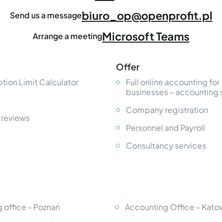
biuro_op@openprofit.pl
Send us a message
Microsoft Teams
Arrange a meeting
Offer
tion Limit Calculator
Full online accounting for
businesses – accounting 
Company registration
 reviews
Personnel and Payroll
Consultancy services
 office - Poznań
Accounting Office – Kato