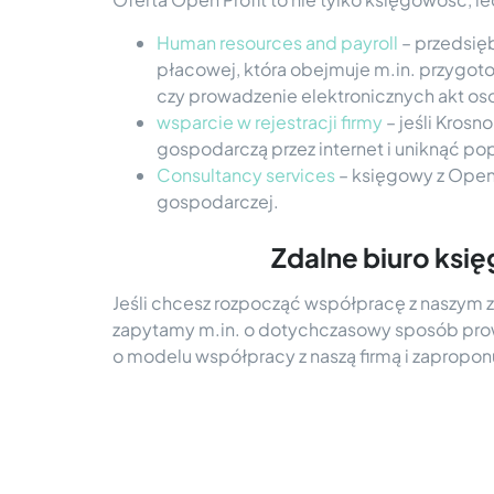
Human resources and payroll
– przedsięb
płacowej, która obejmuje m.in. przygoto
czy prowadzenie elektronicznych akt o
wsparcie w rejestracji firmy
– jeśli Krosn
gospodarczą przez internet i uniknąć p
Consultancy services
– księgowy z Open 
gospodarczej.
Zdalne biuro ksi
Jeśli chcesz rozpocząć współpracę z naszy
zapytamy m.in. o dotychczasowy sposób prow
o modelu współpracy z naszą firmą i zaprop