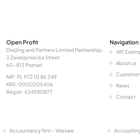
Open Profit
Navigation
Drejling and Partners Limited Partnership.
VAT Exemp
3 Zwierzyniecka Street
About us
60-813 Poznań
Customer
NIP: PL 972 10 86 249
KRS: 0000205406
News
Regon: 634580877
Contact
Accountancy firm – Warsaw
Accounting