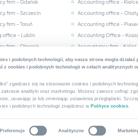
y firm – Gdańsk
Accounting office - Kielc
y firm – Szczecin
Accounting office – Olszt
y firm – Toruń
Accounting office – Pias
 office – Lublin
Accounting Office – Kosza
cy firm – Otwock
Accountancy firm – Kalisz
cy firm – Legionowo
Accounting office - Słups
ies i podobnych technologii, aby nasza strona mogła działać
 z cookies i podobnych technologii w celach analitycznych o
 office – Częstochowa
Accounting office - Mińsk
Mazowiecki
 office – Bielsko-Biała
tko” zgadzasz się na stosowanie cookies i podobnych technolog
Accountancy firm – Ostró
 office - Wieliczka
Wielkopolski
 zakresie analityki oraz marketingu. Możesz zawsze cofnąć zgo
kies, usuwając je lub zmieniając ustawienia przeglądarki. Szcze
 office – Białystok
Accounting office - Rzes
ies i podobnych technologii znajdziesz w
Polityce cookies
.
Preferencje
Analityczne
Marketin
olicy
Cookie policy