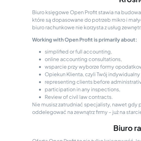
Biuro księgowe Open Profit stawia na budowan
które są dopasowane do potrzeb mikro i małyc
biuro rachunkowe nie korzysta z usług zewnętr
Working with Open Profit is primarily about:
simplified or full accounting,
online accounting consultations,
wsparcie przy wyborze formy opodatko
Opiekun Klienta, czyli Twój indywidualn
representing clients before administrati
participation in any inspections,
Review of civil law contracts.
Nie musisz zatrudniać specjalisty, nawet gdy
oddelegować na zewnątrz firmy – już na starc
Biuro r
Oferta Open Profit to nie tylko księgowość, le