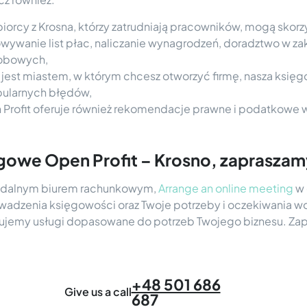
iorcy z Krosna, którzy zatrudniają pracowników, mogą skorz
wywanie list płac, naliczanie wynagrodzeń, doradztwo w za
sobowych,
o jest miastem, w którym chcesz otworzyć firmę, nasza ksi
opularnych błędów,
Profit oferuje również rekomendacje prawne i podatkowe w
ęgowe Open Profit – Krosno, zaprasza
m zdalnym biurem rachunkowym,
Arrange an online meeting
w 
adzenia księgowości oraz Twoje potrzeby i oczekiwania 
onujemy usługi dopasowane do potrzeb Twojego biznesu. Za
+48 501 686
Give us a call
687