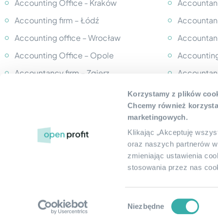
Accounting Office - Kraków
Accountanc
Accounting firm – Łódź
Accountanc
Accounting office – Wrocław
Accountanc
Accounting Office – Opole
Accounting
Accountancy firm – Zgierz
Accountan
Accounting Office – Grodzisk
Accountan
Korzystamy z plików cook
Mazowiecki
Chcemy również korzystać
Accounting
Accountancy firm – Bytom
marketingowych.
Accounting
Klikając „Akceptuję wszys
Accounting Firm - Łomianki
Accounting
oraz naszych partnerów w
Accounting Office – Pruszków
zmieniając ustawienia coo
Accounting
stosowania przez nas cook
Wybór
Niezbędne
Privacy P
©2026 Open Profit. All rights reserved.
zgody