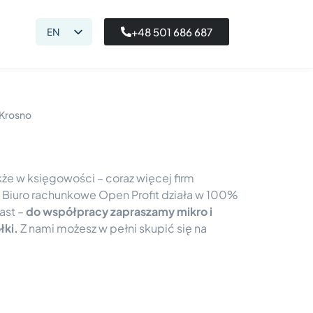
+48 501 686 687
EN
PL
Krosno
kże w księgowości – coraz więcej firm
 Biuro rachunkowe Open Profit działa w 100%
ast –
do współpracy zapraszamy mikro i
łki.
Z nami możesz w pełni skupić się na