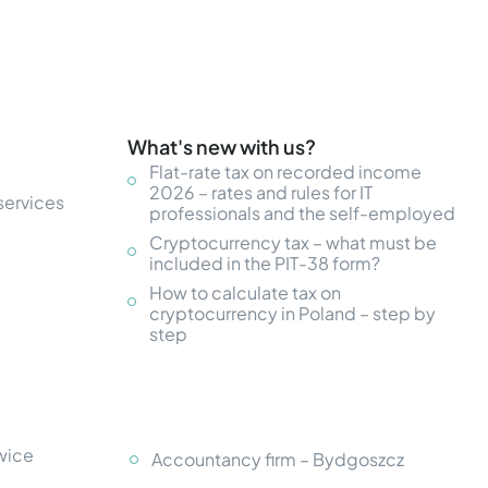
What's new with us?
Flat-rate tax on recorded income
2026 – rates and rules for IT
services
professionals and the self-employed
Cryptocurrency tax – what must be
included in the PIT-38 form?
How to calculate tax on
cryptocurrency in Poland – step by
step
wice
Accountancy firm – Bydgoszcz