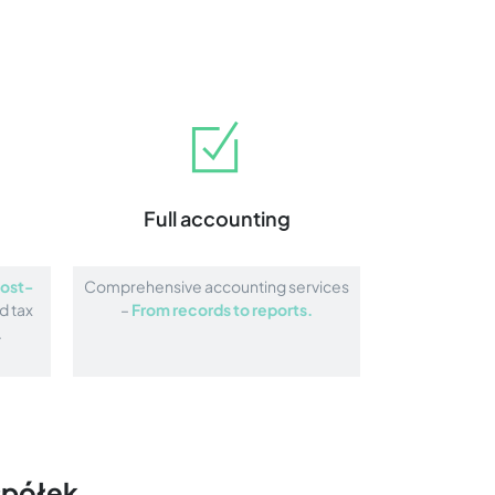
Full accounting
ost-
Comprehensive accounting services
d tax
–
From records to reports.
.
spółek