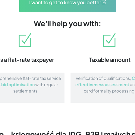
I want to get to know you better
We'll help you with:
s a flat-rate taxpayer
Taxable amount
ehensive flat-rate tax service
Verification of qualifications,
C
h
bid optimisation
with regular
effectiveness assessment
an
settlements
card formality processing
o – księgowość dla JDG, B2B i małych 