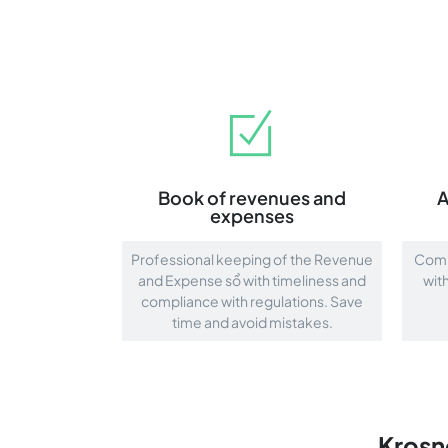
Book of revenues and
A
expenses
Professional keeping of the Revenue
Compr
and Expense sổ with timeliness and
wit
compliance with regulations. Save
time and avoid mistakes.
Krosn