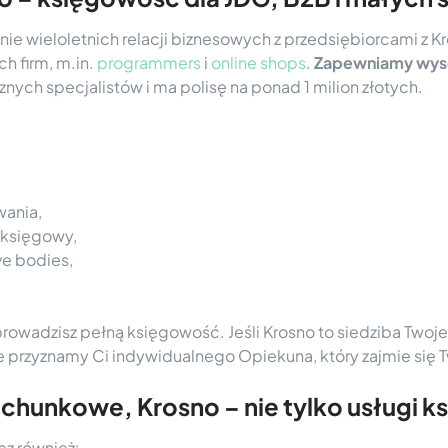
ie wieloletnich relacji biznesowych z przedsiębiorcami z 
h firm, m.in.
programmers
i
online shops
.
Zapewniamy wys
znych specjalistów i ma polisę na ponad 1 milion złotych.
wania,
y księgowy,
ve bodies,
 prowadzisz pełną księgowość. Jeśli Krosno to siedziba Two
ie przyznamy Ci indywidualnego Opiekuna, który zajmie się
achunkowe, Krosno – nie tylko usługi 
cz również: