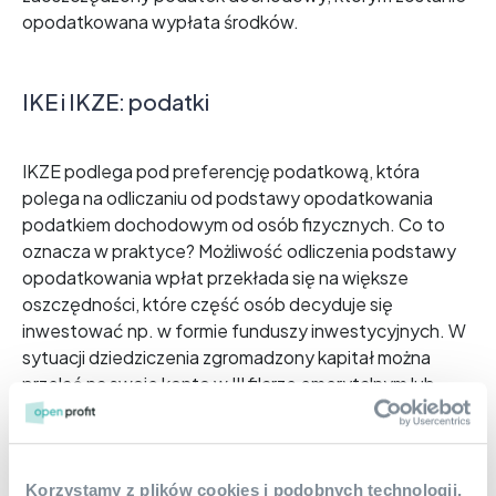
opodatkowana wypłata środków.
IKE i IKZE: podatki
IKZE podlega pod preferencję podatkową, która
polega na odliczaniu od podstawy opodatkowania
podatkiem dochodowym od osób fizycznych. Co to
oznacza w praktyce? Możliwość odliczenia podstawy
opodatkowania wpłat przekłada się na większe
oszczędności, które część osób decyduje się
inwestować np. w formie funduszy inwestycyjnych. W
sytuacji dziedziczenia zgromadzony kapitał można
przelać na swoje konto w III filarze emerytalnym lub
wypłacić, co wiąże się z opodatkowaniem 10%
wypłaty zryczałtowanym podatkiem dochodowym.
Natomiast w przypadku IKE nie można odliczyć wpłat
Korzystamy z plików cookies i podobnych technologii,