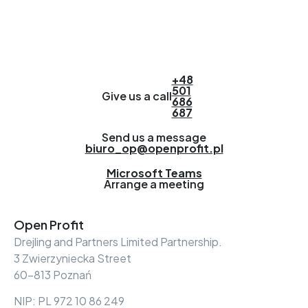
+48
501
Give us a call
686
687
Send us a message
biuro_op@openprofit.pl
Microsoft Teams
Arrange a meeting
Open Profit
Drejling and Partners Limited Partnership.
3 Zwierzyniecka Street
60-813 Poznań
NIP: PL 972 10 86 249