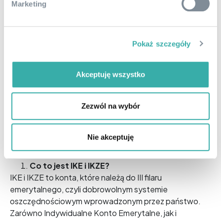
Marketing
inwestycji kapitału.
Wiele osób zastanawia się, czy można mieć IKE i IKZE
jednocześnie. Co ciekawe, istnieje taka możliwość, aby
Pokaż szczegóły
korzystać z tych dwóch form oszczędzania w jednym
czasie. Takie rozwiązanie sprawia, że znacząco
podwyższasz swoją przyszłą emeryturę i zapewniasz
Akceptuję wszystko
sobie spokojną jesień życia.
Zezwól na wybór
FAQ – najczęściej zadawane
pytania o IKE i IKZE
Nie akceptuję
Co to jest IKE i IKZE?
IKE i IKZE to konta, które należą do III filaru
emerytalnego, czyli dobrowolnym systemie
oszczędnościowym wprowadzonym przez państwo.
Zarówno Indywidualne Konto Emerytalne, jak i