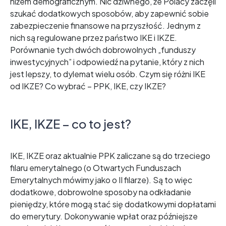
niżem demograficznym. Nic dziwnego, że Polacy zaczęli
szukać dodatkowych sposobów, aby zapewnić sobie
zabezpieczenie finansowe na przyszłość. Jednym z
nich są regulowane przez państwo IKE i IKZE.
Porównanie tych dwóch dobrowolnych „funduszy
inwestycyjnych” i odpowiedź na pytanie, który z nich
jest lepszy, to dylemat wielu osób. Czym się różni IKE
od IKZE? Co wybrać – PPK, IKE, czy IKZE?
IKE, IKZE – co to jest?
IKE, IKZE oraz aktualnie PPK zaliczane są do trzeciego
filaru emerytalnego (o Otwartych Funduszach
Emerytalnych mówimy jako o II filarze). Są to więc
dodatkowe, dobrowolne sposoby na odkładanie
pieniędzy, które mogą stać się dodatkowymi dopłatami
do emerytury. Dokonywanie wpłat oraz późniejsze