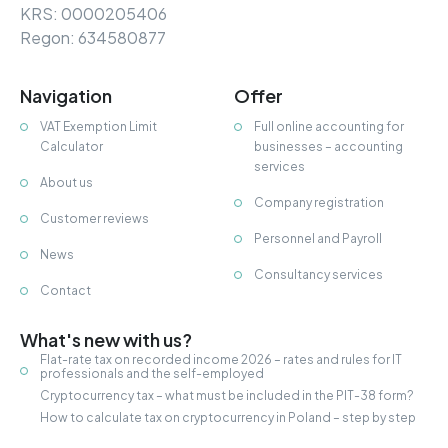
KRS: 0000205406
Regon: 634580877
Navigation
Offer
VAT Exemption Limit
Full online accounting for
Calculator
businesses – accounting
services
About us
Company registration
Customer reviews
Personnel and Payroll
News
Consultancy services
Contact
What's new with us?
Flat-rate tax on recorded income 2026 – rates and rules for IT
professionals and the self-employed
Cryptocurrency tax – what must be included in the PIT-38 form?
How to calculate tax on cryptocurrency in Poland – step by step