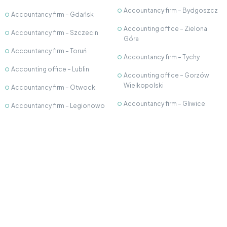
Accountancy firm – Bydgoszcz
Accountancy firm – Gdańsk
Accounting office – Zielona
Accountancy firm – Szczecin
Góra
Accountancy firm – Toruń
Accountancy firm – Tychy
Accounting office – Lublin
Accounting office – Gorzów
Wielkopolski
Accountancy firm – Otwock
Accountancy firm – Gliwice
Accountancy firm – Legionowo
Accounting office - Kutno
Accounting office –
Częstochowa
Accountancy firm – Krosno
Accounting office – Bielsko-
Accounting Office - Płock
Biała
Accounting Office – Nowy
Accounting office - Wieliczka
Dwór Mazowiecki
Accounting office – Białystok