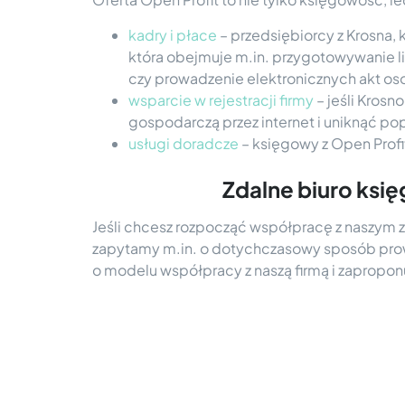
kadry i płace
– przedsiębiorcy z Krosna,
która obejmuje m.in. przygotowywanie li
czy prowadzenie elektronicznych akt o
wsparcie w rejestracji firmy
– jeśli Krosn
gospodarczą przez internet i uniknąć p
usługi doradcze
– księgowy z Open Profi
Zdalne biuro ksi
Jeśli chcesz rozpocząć współpracę z naszy
zapytamy m.in. o dotychczasowy sposób prow
o modelu współpracy z naszą firmą i zaprop