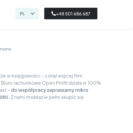
+48 501 686 687
PL
EN
rosno
kże w księgowości – coraz więcej firm
 Biuro rachunkowe Open Profit działa w 100%
ast –
do współpracy zapraszamy mikro
ółki.
Z nami możesz w pełni skupić się