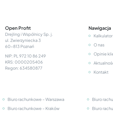
Open Profit
Nawigacja
Drejling i Wspólnicy Sp. j.
Kalkulator
ul. Zwierzyniecka 3
O nas
60-813 Poznań
Opinie kl
NIP: PL 972 10 86 249
KRS: 0000205406
Aktualnoś
Regon: 634580877
Kontakt
Biuro rachunkowe – Warszawa
Biuro rach
Biuro rachunkowe – Kraków
Biuro rac