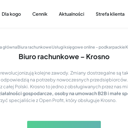
Dla kogo
Cennik
Aktualności
Strefa klienta
a główna
Biura rachunkowe
Usługi księgowe online – podkarpackie
K
Biuro rachunkowe – Krosno
 rewolucjonizują kolejne zawody. Zmiany dostrzegalne są ta
st odpowiedzią na potrzeby nowoczesnych przedsiębiorców.
z całej Polski. Krosno to jedno z obsługiwanych przez nas mi
iałalności gospodarcze, osoby na umowach B2B i małe sp
yć specjaliście z Open Profit, który obsługuje Krosno.