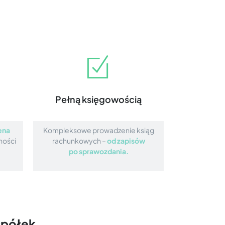
Pełną księgowością
ena
Kompleksowe prowadzenie ksiąg
ności
rachunkowych –
od zapisów
po sprawozdania.
spółek