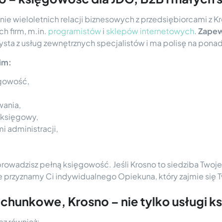
ie wieloletnich relacji biznesowych z przedsiębiorcami z 
h firm, m.in.
programistów
i
sklepów internetowych
.
Zapew
sta z usług zewnętrznych specjalistów i ma polisę na ponad 
im:
ęgowość,
wania,
y księgowy,
 administracji,
 prowadzisz pełną księgowość. Jeśli Krosno to siedziba Two
ie przyznamy Ci indywidualnego Opiekuna, który zajmie się
achunkowe, Krosno – nie tylko usługi 
cz również: