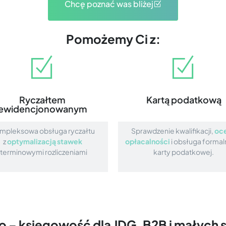
Chcę poznać was bliżej
Pomożemy Ci z:
Ryczałtem
Kartą podatkową
ewidencjonowanym
mpleksowa obsługa ryczałtu
Sprawdzenie kwalifikacji,
oc
z
optymalizacją stawek
opłacalności
i obsługa formal
i terminowymi rozliczeniami
karty podatkowej.
o – księgowość dla JDG, B2B i małych 