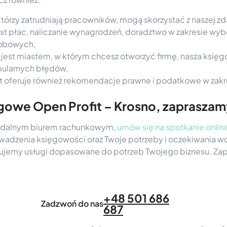
 którzy zatrudniają pracowników, mogą skorzystać z naszej 
st płac, naliczanie wynagrodzeń, doradztwo w zakresie wyb
sobowych,
o jest miastem, w którym chcesz otworzyć firmę, nasza ksi
opularnych błędów,
t oferuje również rekomendacje prawne i podatkowe w zakr
ęgowe Open Profit – Krosno, zaprasza
m zdalnym biurem rachunkowym,
umów się na spotkanie onlin
adzenia księgowości oraz Twoje potrzeby i oczekiwania 
onujemy usługi dopasowane do potrzeb Twojego biznesu. Za
+48 501 686
Zadzwoń do nas
687