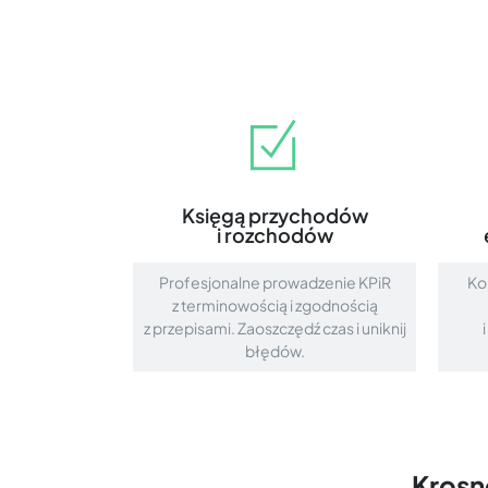
Księgą przychodów
i rozchodów
Profesjonalne prowadzenie KPiR
Ko
z terminowością i zgodnością
z przepisami. Zaoszczędź czas i uniknij
błędów.
Krosn