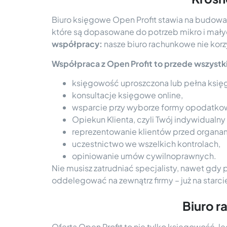
Biuro księgowe Open Profit stawia na budowan
które są dopasowane do potrzeb mikro i małyc
współpracy:
nasze biuro rachunkowe nie korzy
Współpraca z Open Profit to przede wszystk
księgowość uproszczona lub pełna ksi
konsultacje księgowe online,
wsparcie przy wyborze formy opodatko
Opiekun Klienta, czyli Twój indywidualn
reprezentowanie klientów przed organami
uczestnictwo we wszelkich kontrolach,
opiniowanie umów cywilnoprawnych.
Nie musisz zatrudniać specjalisty, nawet gdy
oddelegować na zewnątrz firmy – już na starc
Biuro r
Oferta Open Profit to nie tylko księgowość, le