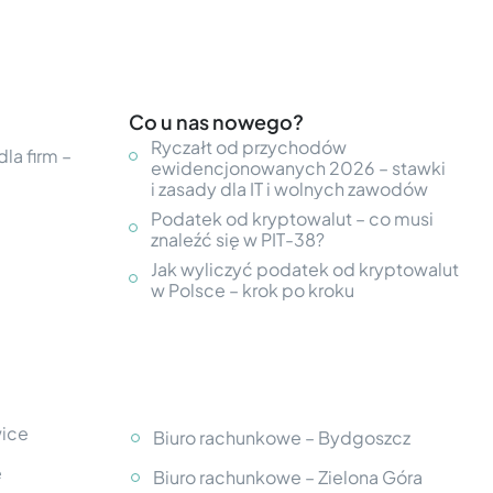
Co u nas nowego?
Ryczałt od przychodów
la firm –
ewidencjonowanych 2026 – stawki
i zasady dla IT i wolnych zawodów
Podatek od kryptowalut – co musi
znaleźć się w PIT-38?
Jak wyliczyć podatek od kryptowalut
w Polsce – krok po kroku
wice
Biuro rachunkowe – Bydgoszcz
e
Biuro rachunkowe – Zielona Góra