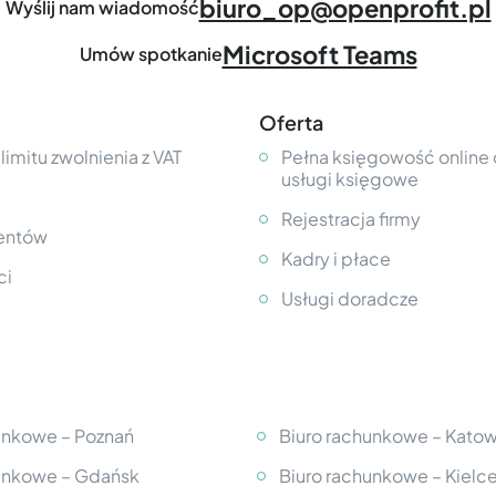
biuro_op@openprofit.pl
Wyślij nam wiadomość
Microsoft Teams
Umów spotkanie
Oferta
 limitu zwolnienia z VAT
Pełna księgowość online d
usługi księgowe
Rejestracja firmy
ientów
Kadry i płace
ci
Usługi doradcze
unkowe – Poznań
Biuro rachunkowe – Kato
hunkowe – Gdańsk
Biuro rachunkowe – Kielc