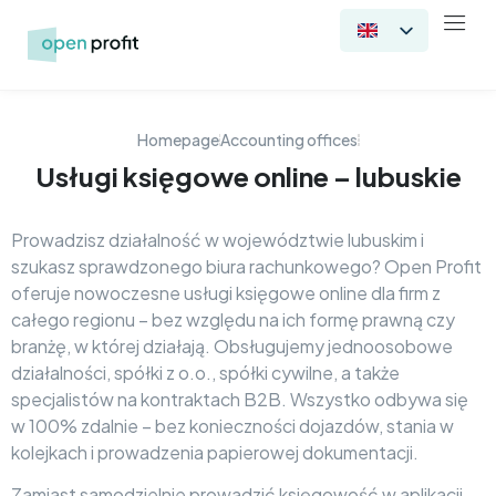
Homepage
Accounting offices
Usługi księgowe online – lubuskie
Prowadzisz działalność w województwie lubuskim i
szukasz sprawdzonego biura rachunkowego? Open Profit
oferuje nowoczesne usługi księgowe online dla firm z
całego regionu – bez względu na ich formę prawną czy
branżę, w której działają. Obsługujemy jednoosobowe
działalności, spółki z o.o., spółki cywilne, a także
specjalistów na kontraktach B2B. Wszystko odbywa się
w 100% zdalnie – bez konieczności dojazdów, stania w
kolejkach i prowadzenia papierowej dokumentacji.
Zamiast samodzielnie prowadzić księgowość w aplikacji,