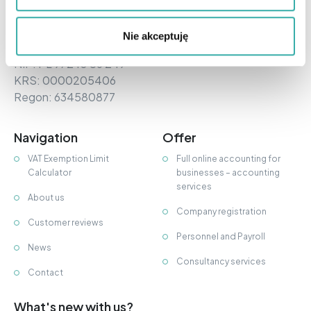
Drejling and Partners Limited Partnership.
3 Zwierzyniecka Street
60-813 Poznań
Nie akceptuję
NIP: PL 972 10 86 249
KRS: 0000205406
Regon: 634580877
Navigation
Offer
VAT Exemption Limit
Full online accounting for
Calculator
businesses – accounting
services
About us
Company registration
Customer reviews
Personnel and Payroll
News
Consultancy services
Contact
What's new with us?