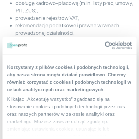
obsługę kadrowo-płacową (m.in. listy płac, umowy,
PIT, ZUS),
prowadzenie rejestrów VAT,
rekomendacje podatkowe i prawne w ramach
prowadzonej działalności,
pomoc przy zakładaniu firmy lub spółki,
stały kontakt z indywidualnym opiekunem i
przesyłanie dokumentów online (przez Dropbox).
Działamy zdalnie, ale zawsze jesteśmy blisko naszych
Korzystamy z plików cookies i podobnych technologii,
klientów – zapewniając realne wsparcie, szybką reakcję i
aby nasza strona mogła działać prawidłowo. Chcemy
indywidualne podejście do potrzeb.
również korzystać z cookies i podobnych technologii w
celach analitycznych oraz marketingowych.
Sprawdź, jak działa zdalna księgowość dla
przedsiębiorców z lubuskiego
Klikając „Akceptuję wszystko” zgadzasz się na
stosowanie cookies i podobnych technologii przez nas
Jeśli chcesz prowadzić firmę bez stresu związanego z
oraz naszych partnerów w zakresie analityki oraz
księgowością, skorzystaj z naszej oferty. Wystarczy jedno
marketingu. Możesz zawsze cofnąć zgodę np.
spotkanie online, by dowiedzieć się, jak wygląda
zmieniając ustawienia cookies, usuwając je lub
współpraca z Open Profit i w jaki sposób możemy
zmieniając ustawienia przeglądarki. Szczegóły