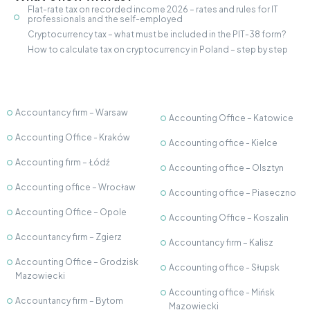
Flat-rate tax on recorded income 2026 – rates and rules for IT
professionals and the self-employed
Cryptocurrency tax – what must be included in the PIT-38 form?
How to calculate tax on cryptocurrency in Poland – step by step
Accountancy firm – Warsaw
Accounting Office – Katowice
Accounting Office - Kraków
Accounting office - Kielce
Accounting firm – Łódź
Accounting office – Olsztyn
Accounting office – Wrocław
Accounting office – Piaseczno
Accounting Office – Opole
Accounting Office – Koszalin
Accountancy firm – Zgierz
Accountancy firm – Kalisz
Accounting Office – Grodzisk
Accounting office - Słupsk
Mazowiecki
Accounting office - Mińsk
Accountancy firm – Bytom
Mazowiecki