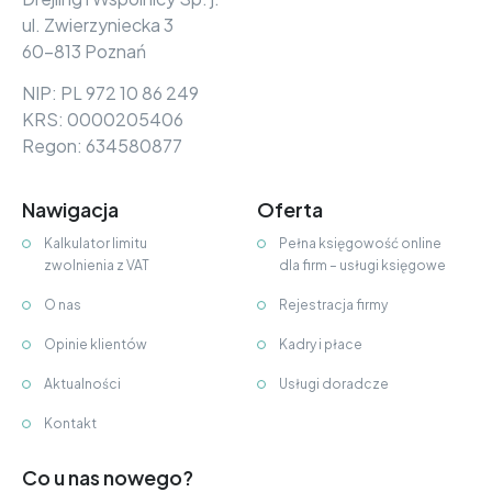
ul. Zwierzyniecka 3
60-813 Poznań
NIP: PL 972 10 86 249
KRS: 0000205406
Regon: 634580877
Nawigacja
Oferta
Kalkulator limitu
Pełna księgowość online
zwolnienia z VAT
dla firm – usługi księgowe
O nas
Rejestracja firmy
Opinie klientów
Kadry i płace
Aktualności
Usługi doradcze
Kontakt
Co u nas nowego?