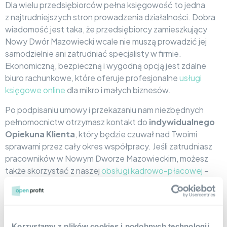
Dla wielu przedsiębiorców pełna księgowość to jedna
z najtrudniejszych stron prowadzenia działalności. Dobra
wiadomość jest taka, że przedsiębiorcy zamieszkujący
Nowy Dwór Mazowiecki wcale nie muszą prowadzić jej
samodzielnie ani zatrudniać specjalisty w firmie.
Ekonomiczną, bezpieczną i wygodną opcją jest zdalne
biuro rachunkowe, które oferuje profesjonalne
usługi
księgowe online
dla mikro i małych biznesów.
Po podpisaniu umowy i przekazaniu nam niezbędnych
pełnomocnictw otrzymasz kontakt do
indywidualnego
Opiekuna Klienta
, który będzie czuwał nad Twoimi
sprawami przez cały okres współpracy. Jeśli zatrudniasz
pracowników w Nowym Dworze Mazowieckim, możesz
także skorzystać z naszej
obsługi kadrowo-płacowej
–
zajmiemy się m.in. naliczaniem wynagrodzeń,
przygotowywaniem list płac i świadectw pracy
i prowadzeniem akt osobowych.
Korzystamy z plików cookies i podobnych technologii,