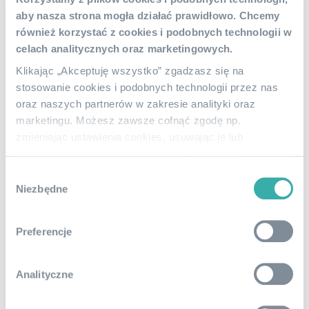
Księgowy, Nowy Dwór Mazowiecki – wsparcie
aby nasza strona mogła działać prawidłowo. Chcemy
dla Twojej firmy
również korzystać z cookies i podobnych technologii w
Biuro księgowe Open Profit oferuje też
usługi doradcze
,
celach analitycznych oraz marketingowych.
m.in. w zakresie prowadzenia działalności czy wyboru
Klikając „Akceptuję wszystko” zgadzasz się na
formy zatrudniania współpracowników. Firmy,
stosowanie cookies i podobnych technologii przez nas
których siedzibą jest Nowy Dwór Mazowiecki, mogą
oraz naszych partnerów w zakresie analityki oraz
korzystać z rekomendacji prawno-podatkowych
marketingu. Możesz zawsze cofnąć zgodę np.
przez cały okres trwania umowy.
zmieniając ustawienia cookies, usuwając je lub
zmieniając ustawienia przeglądarki. Szczegóły
W Open Profit
wspieramy również początkujących
stosowania przez nas cookies i podobnych technologii
przedsiębiorców
, którzy dopiero chcą założyć firmę
Wybór
znajdziesz w
Polityce cookies
.
w Nowym Dworze Mazowieckim. Z nami możesz sprawnie,
Niezbędne
zgody
bezpiecznie i bezstresowo
zarejestrować firmę
, a cały
przez cały proces przeprowadzi Cię nasza księgowa
Preferencje
podczas spotkania online. Dzięki wsparciu specjalisty
unikniesz błędów popełnianych przez nowych
przedsiębiorców i otrzymasz rekomendacje związane
Analityczne
z wyborem optymalnej formy opodatkowania.