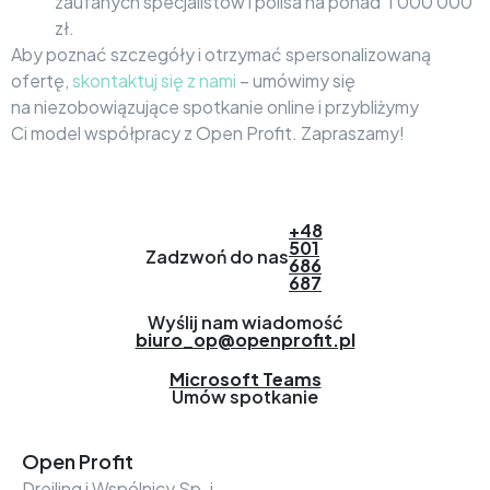
zaufanych specjalistów i polisa na ponad 1 000 000
zł.
Aby poznać szczegóły i otrzymać spersonalizowaną
ofertę,
skontaktuj się z nami
– umówimy się
na niezobowiązujące spotkanie online i przybliżymy
Ci model współpracy z Open Profit. Zapraszamy!
+48
501
Zadzwoń do nas
686
687
Wyślij nam wiadomość
biuro_op@openprofit.pl
Microsoft Teams
Umów spotkanie
Open Profit
Drejling i Wspólnicy Sp. j.