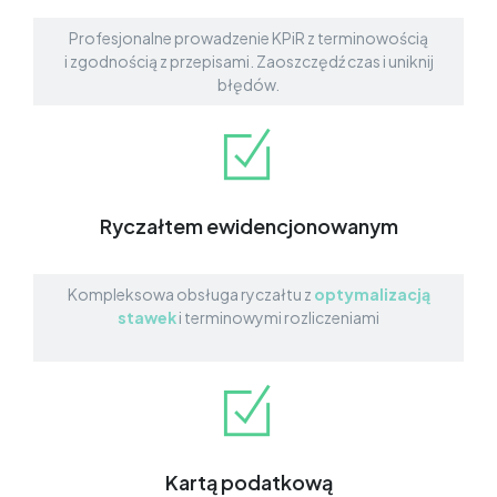
Profesjonalne prowadzenie KPiR z terminowością
i zgodnością z przepisami. Zaoszczędź czas i uniknij
błędów.
Ryczałtem ewidencjonowanym
Kompleksowa obsługa ryczałtu z
optymalizacją
stawek
i terminowymi rozliczeniami
Kartą podatkową