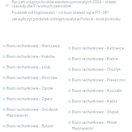
Ryczałt od przychodów ewidencjonowanych 2026 – stawki
i zasady dla IT i wolnych zawodów
Podatek od kryptowalut – co musi znaleźć się w PIT-38?
Jak wyliczyć podatek od kryptowalut w Polsce – krok po kroku
Biuro rachunkowe – Warszawa
Biuro rachunkowe – Katowice
Biuro rachunkowe – Kraków
Biuro rachunkowe – Kielce
Biuro rachunkowe – Łódź
Biuro rachunkowe – Olsztyn
Biuro rachunkowe – Wrocław
Biuro rachunkowe – Piaseczno
Biuro rachunkowe – Opole
Biuro rachunkowe – Koszalin
Biuro rachunkowe – Zgierz
Biuro rachunkowe – Kalisz
Biuro rachunkowe – Grodzisk
Biuro rachunkowe – Słupsk
Mazowiecki
Biuro rachunkowe – Mińsk
Biuro rachunkowe – Bytom
Mazowiecki