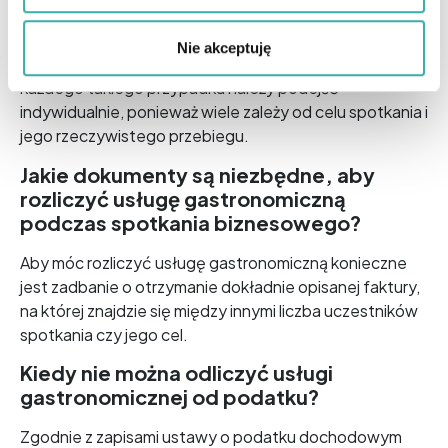
Według przepisów wydatki poniesione na jedzenie i
napoje podczas biznesowego spotkania można
Nie akceptuję
odliczyć od kosztów uzyskania przychodów, jednak do
każdego takiego przypadku należy podejść
indywidualnie, ponieważ wiele zależy od celu spotkania i
jego rzeczywistego przebiegu.
Jakie dokumenty są niezbędne, aby
rozliczyć usługę gastronomiczną
podczas spotkania biznesowego?
Aby móc rozliczyć usługę gastronomiczną konieczne
jest zadbanie o otrzymanie dokładnie opisanej faktury,
na której znajdzie się między innymi liczba uczestników
spotkania czy jego cel.
Kiedy nie można odliczyć usługi
gastronomicznej od podatku?
Zgodnie z zapisami ustawy o podatku dochodowym