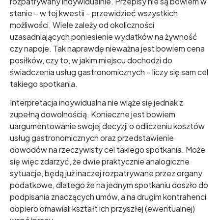
rozpatrywany indywidualnie. Przepisy nie są bowiem w
stanie – w tej kwestii – przewidzieć wszystkich
możliwości. Wiele zależy od okoliczności
uzasadniających poniesienie wydatków na żywność
czy napoje. Tak naprawdę nieważna jest bowiem cena
posiłków, czy to, w jakim miejscu dochodzi do
świadczenia usług gastronomicznych – liczy się sam cel
takiego spotkania.
Interpretacja indywidualna nie wiąże się jednak z
zupełną dowolnością. Konieczne jest bowiem
uargumentowanie swojej decyzji o odliczeniu kosztów
usług gastronomicznych oraz przedstawienie
dowodów na rzeczywisty cel takiego spotkania. Może
się więc zdarzyć, że dwie praktycznie analogiczne
sytuacje, będą już inaczej rozpatrywane przez organy
podatkowe, dlatego że na jednym spotkaniu doszło do
podpisania znaczących umów, a na drugim kontrahenci
dopiero omawiali kształt ich przyszłej (ewentualnej)