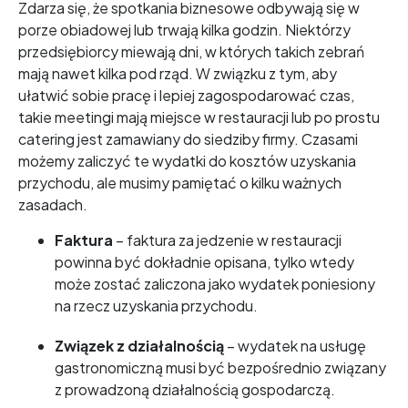
Zdarza się, że spotkania biznesowe odbywają się w
porze obiadowej lub trwają kilka godzin. Niektórzy
przedsiębiorcy miewają dni, w których takich zebrań
mają nawet kilka pod rząd. W związku z tym, aby
ułatwić sobie pracę i lepiej zagospodarować czas,
takie meetingi mają miejsce w restauracji lub po prostu
catering jest zamawiany do siedziby firmy. Czasami
możemy zaliczyć te wydatki do kosztów uzyskania
przychodu, ale musimy pamiętać o kilku ważnych
zasadach.
Faktura
– faktura za jedzenie w restauracji
powinna być dokładnie opisana, tylko wtedy
może zostać zaliczona jako wydatek poniesiony
na rzecz uzyskania przychodu.
Związek z działalnością
– wydatek na usługę
gastronomiczną musi być bezpośrednio związany
z prowadzoną działalnością gospodarczą.