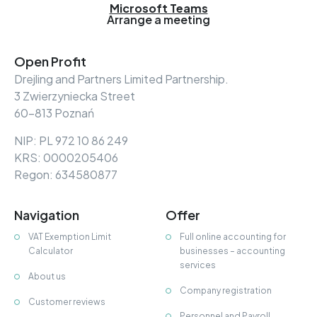
Microsoft Teams
Arrange a meeting
Open Profit
Drejling and Partners Limited Partnership.
3 Zwierzyniecka Street
60-813 Poznań
NIP: PL 972 10 86 249
KRS: 0000205406
Regon: 634580877
Navigation
Offer
VAT Exemption Limit
Full online accounting for
Calculator
businesses – accounting
services
About us
Company registration
Customer reviews
Personnel and Payroll