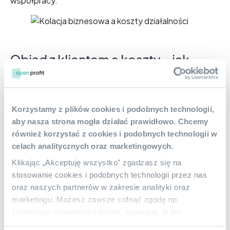
współpracy.
Obiad z klientem a koszty – jak
rozliczać?
Spotkania biznesowe przy obiedzie to część
Korzystamy z plików cookies i podobnych technologii,
codziennej pracy wielu przedsiębiorców.
aby nasza strona mogła działać prawidłowo. Chcemy
Podstawowe pytanie, które się pojawia, to jak
również korzystać z cookies i podobnych technologii w
prawidłowo rozliczyć takie wydatki?
Jak
celach analitycznych oraz marketingowych.
wspominaliśmy wyżej – zgodnie z przepisami prawa
Klikając „Akceptuję wszystko” zgadzasz się na
podatkowego, koszty związane z organizacją spotkań
stosowanie cookies i podobnych technologii przez nas
biznesowych mogą być zaliczone do kosztów
oraz naszych partnerów w zakresie analityki oraz
uzyskania przychodu. Ważne jest jednak, aby pamiętać
marketingu. Możesz zawsze cofnąć zgodę np.
o kilku zasadach związanych z dokumentacją.
zmieniając ustawienia cookies, usuwając je lub
Po pierwsze, zawsze zachowuj paragony i faktury. To
zmieniając ustawienia przeglądarki. Szczegóły