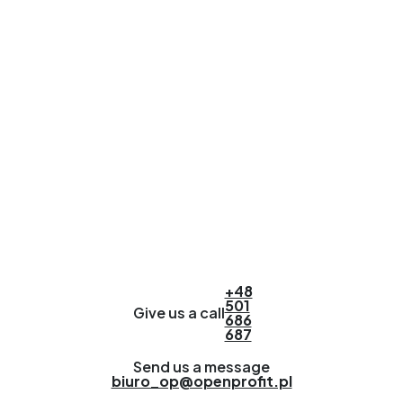
+48
501
Give us a call
686
687
Send us a message
biuro_op@openprofit.pl