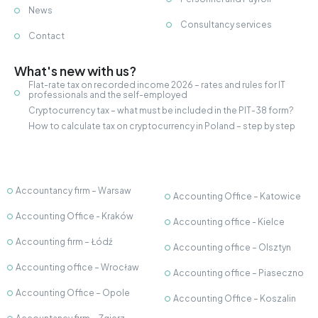
News
Consultancy services
Contact
What's new with us?
Flat-rate tax on recorded income 2026 – rates and rules for IT
professionals and the self-employed
Cryptocurrency tax – what must be included in the PIT-38 form?
How to calculate tax on cryptocurrency in Poland – step by step
Accountancy firm – Warsaw
Accounting Office – Katowice
Accounting Office - Kraków
Accounting office - Kielce
Accounting firm – Łódź
Accounting office – Olsztyn
Accounting office – Wrocław
Accounting office – Piaseczno
Accounting Office – Opole
Accounting Office – Koszalin